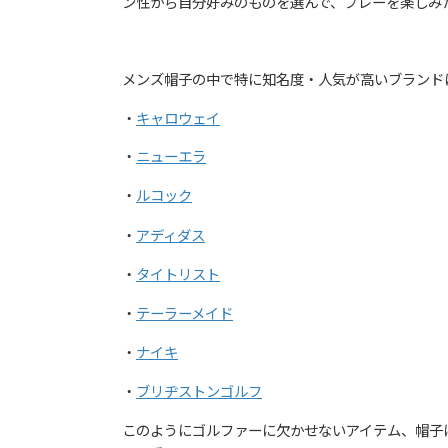
ン性から自分好みのものを選んで、プレーを楽しみ
メンズ帽子の中で特に知名度・人気が高いブランド
・
キャロウェイ
・
ニューエラ
・
ルコック
・
アディダス
・
タイトリスト
・
テーラーメイド
・
ナイキ
・
ブリヂストンゴルフ
このようにゴルファーに欠かせないアイテム、帽子