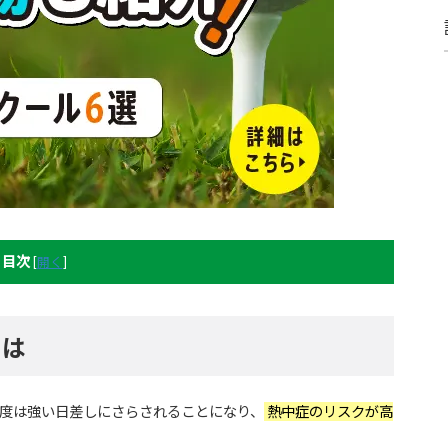
目次
[
開く
]
とは
程度は強い日差しにさらされることになり、
熱中症のリスクが高