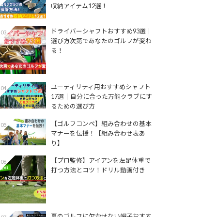
収納アイテム12選！
ドライバーシャフトおすすめ93選│
03
選び方次第であなたのゴルフが変わ
る！
ユーティリティ用おすすめシャフト
04
17選│自分に合った万能クラブにす
るための選び方
【ゴルフコンペ】組み合わせの基本
05
マナーを伝授！【組み合わせ表あ
り】
【プロ監修】アイアンを左足体重で
06
打つ方法とコツ！ドリル動画付き
夏のゴルフに欠かせない帽子おすす