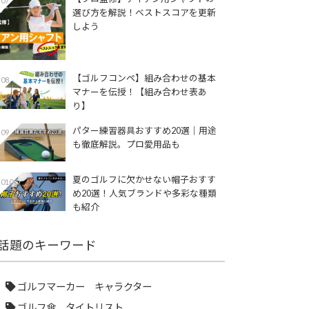
07
選び方を解説！ベストスコアを更新
しよう
【ゴルフコンペ】組み合わせの基本
08
マナーを伝授！【組み合わせ表あ
り】
パター練習器具おすすめ20選｜用途
09
も徹底解説。プロ愛用品も
夏のゴルフに欠かせない帽子おすす
010
め20選！人気ブランドや多彩な種類
も紹介
話題のキーワード
ゴルフマーカー キャラクター
ゴルフ傘 タイトリスト