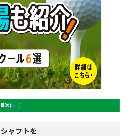
目次
[
開く
]
用シャフトを