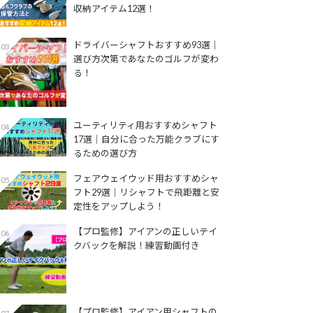
収納アイテム12選！
ドライバーシャフトおすすめ93選│
03
選び方次第であなたのゴルフが変わ
る！
ユーティリティ用おすすめシャフト
04
17選│自分に合った万能クラブにす
るための選び方
フェアウェイウッド用おすすめシャ
05
フト29選│リシャフトで飛距離と安
定性をアップしよう！
【プロ監修】アイアンの正しいテイ
06
クバックを解説！練習動画付き
【プロ監修】アイアン用シャフトの