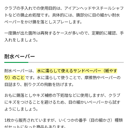
クラブの手入れでの使用目的は、アイアンヘッドやスチールシャフ
トなどの錆止め処理です。具体的には、錆部分に目の細かい耐水
ペーパーをかけ錆を落としスプレーします。
一度錆が出た箇所は再発するケースが多いので、定期的に確認、手
入れをしましょう。
耐水ペーパー
耐水ペーパーは、
水に濡らして使えるサンドペーパー（紙やす
り）のこと
です。水に濡らして使うことで、摩擦熱やペーパーの
目詰まり、削りクズの飛散を防げます。
おもに錆落としやキズ補修の下処理などに使用しますが、クラブ
にキズをつけることを避けるため、目の細かいペーパーから試す
ようにしましょう。
1枚から販売されていますが、いくつかの番手（目の細かさ）種類
がセットになった商品もあります。