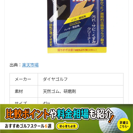
出典：
楽天市場
メーカー
ダイヤゴルフ
素材
天然ゴム、研磨剤
サイズ
42g
種類
黄色/ソフトタイプ、青/ハードタイプ
消しゴムのように擦って使える