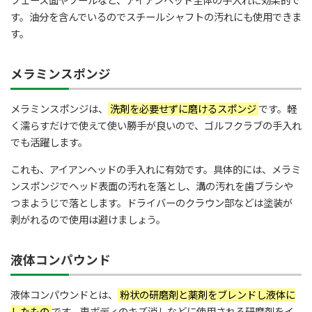
フェース面やソールなど、アイアンヘッド全体の手入れに効果的で
す。油分を含んでいるのでスチールシャフトの汚れにも使用できま
す。
メラミンスポンジ
メラミンスポンジは、
洗剤を必要せずに磨けるスポンジ
です。軽
く濡らすだけで使えて使い勝手が良いので、ゴルフクラブの手入れ
でも活躍します。
これも、アイアンヘッドの手入れに有効です。具体的には、メラミ
ンスポンジでヘッド表面の汚れを落とし、溝の汚れを歯ブラシや
つまようじで落とします。ドライバーのクラウン部などは塗装が
剥がれるので使用は避けましょう。
液体コンパウンド
液体コンパウンドとは、
粉状の研磨剤と薬剤をブレンドし液体に
したもの
です。車ボディのキズ消しなどに使用される研磨剤をイ