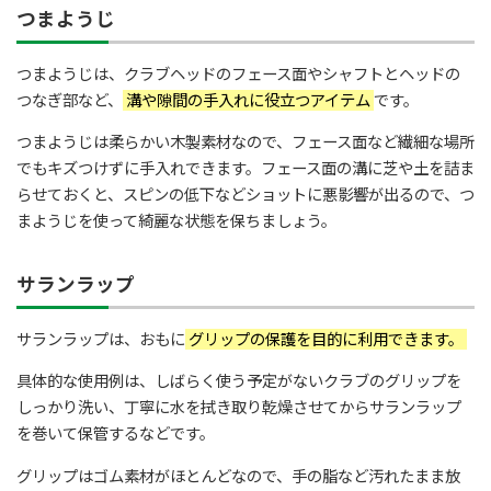
つまようじ
つまようじは、クラブヘッドのフェース面やシャフトとヘッドの
つなぎ部など、
溝や隙間の手入れに役立つアイテム
です。
つまようじは柔らかい木製素材なので、フェース面など繊細な場所
でもキズつけずに手入れできます。フェース面の溝に芝や土を詰ま
らせておくと、スピンの低下などショットに悪影響が出るので、つ
まようじを使って綺麗な状態を保ちましょう。
サランラップ
サランラップは、おもに
グリップの保護を目的に利用できます。
具体的な使用例は、しばらく使う予定がないクラブのグリップを
しっかり洗い、丁寧に水を拭き取り乾燥させてからサランラップ
を巻いて保管するなどです。
グリップはゴム素材がほとんどなので、手の脂など汚れたまま放