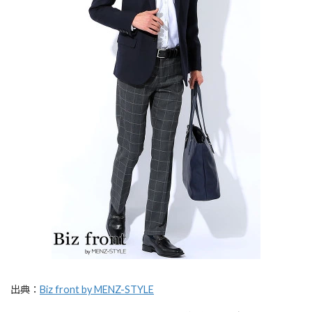
出典：
Biz front by MENZ-STYLE