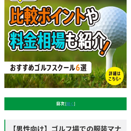
目次
[
開く
]
【男性向け】ゴルフ場での服装マナ