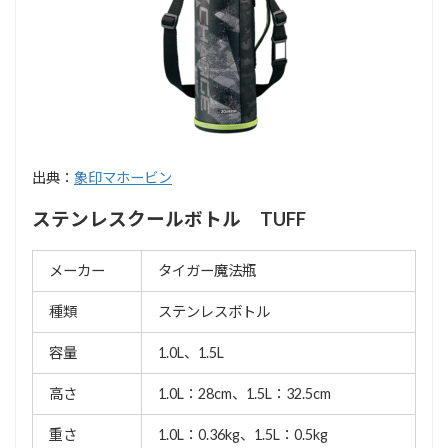
出典：
象印マホービン
ステンレスクールボトル TUFF
メーカー
タイガー魔法瓶
種類
ステンレスボトル
容量
1.0L、1.5L
高さ
1.0L：28cm、1.5L：32.5cm
重さ
1.0L：0.36kg、1.5L：0.5kg