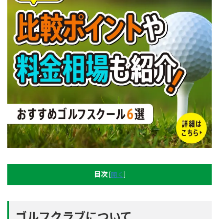
目次
[
開く
]
ゴルフクラブについて