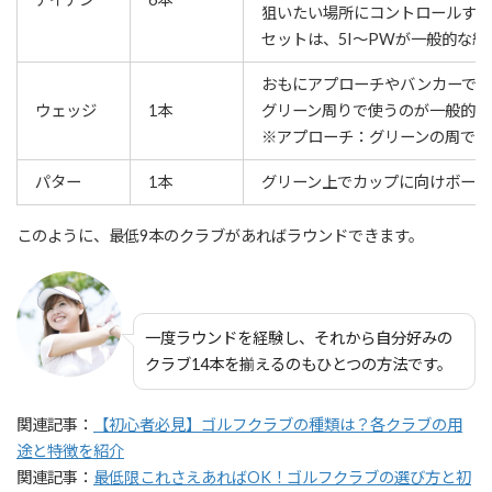
狙いたい場所にコントロールす
セットは、
5I
～
PW
が一般的な組
おもにアプローチやバンカーで使
ウェッジ
1
本
グリーン周りで使うのが一般的。
※
アプローチ：グリーンの周でボ
パター
1
本
グリーン上でカップに向けボール
このように、最低9本のクラブがあればラウンドできます。
一度ラウンドを経験し、それから自分好みの
クラブ14本を揃えるのもひとつの方法です。
関連記事：
【初心者必見】ゴルフクラブの種類は？各クラブの用
途と特徴を紹介
関連記事：
最低限これさえあればOK！ゴルフクラブの選び方と初