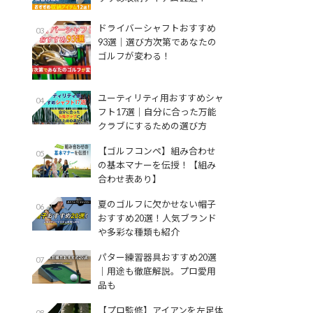
ドライバーシャフトおすすめ
03
93選│選び方次第であなたの
ゴルフが変わる！
ユーティリティ用おすすめシャ
04
フト17選│自分に合った万能
クラブにするための選び方
【ゴルフコンペ】組み合わせ
05
の基本マナーを伝授！【組み
合わせ表あり】
夏のゴルフに欠かせない帽子
06
おすすめ20選！人気ブランド
や多彩な種類も紹介
パター練習器具おすすめ20選
07
｜用途も徹底解説。プロ愛用
品も
【プロ監修】アイアンを左足体
08