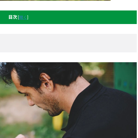
目次
[
開く
]