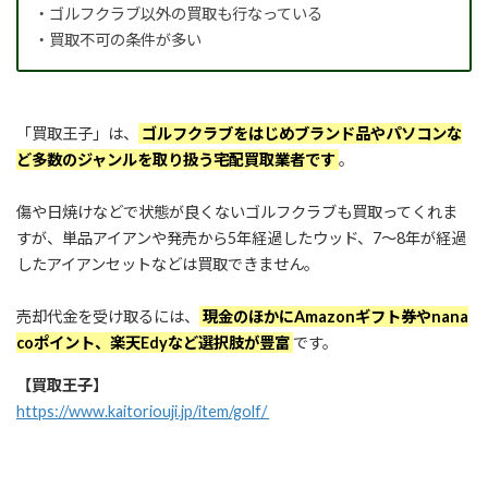
・ゴルフクラブ以外の買取も行なっている
・買取不可の条件が多い
「買取王子」は、
ゴルフクラブをはじめブランド品やパソコンな
ど多数のジャンルを取り扱う宅配買取業者です
。
傷や日焼けなどで状態が良くないゴルフクラブも買取ってくれま
すが、単品アイアンや発売から5年経過したウッド、7～8年が経過
したアイアンセットなどは買取できません。
売却代金を受け取るには、
現金のほかにAmazonギフト券やnana
coポイント、楽天Edyなど選択肢が豊富
です。
【買取王子】
https://www.kaitoriouji.jp/item/golf/