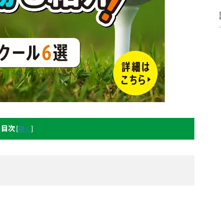
目次
[
開く
]
。