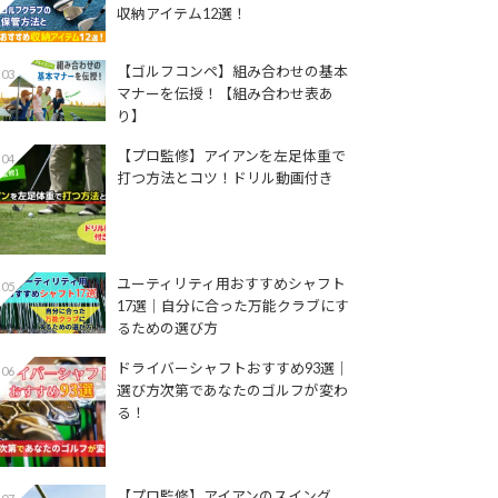
収納アイテム12選！
【ゴルフコンペ】組み合わせの基本
03
マナーを伝授！【組み合わせ表あ
り】
【プロ監修】アイアンを左足体重で
04
打つ方法とコツ！ドリル動画付き
ユーティリティ用おすすめシャフト
05
17選│自分に合った万能クラブにす
るための選び方
ドライバーシャフトおすすめ93選│
06
選び方次第であなたのゴルフが変わ
る！
【プロ監修】アイアンのスイング、