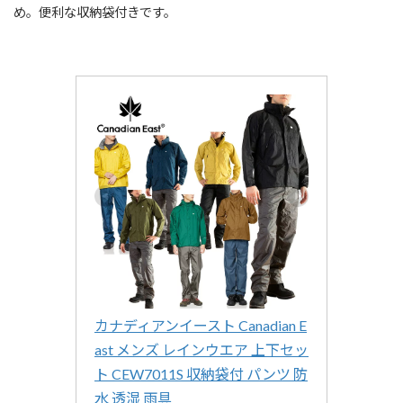
め。便利な収納袋付きです。
カナディアンイースト Canadian E
ast メンズ レインウエア 上下セッ
ト CEW7011S 収納袋付 パンツ 防
水 透湿 雨具