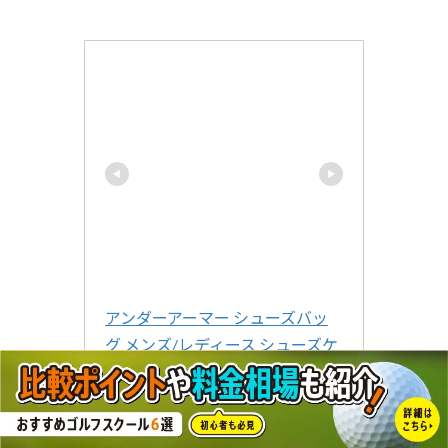
アンダーアーマー シューズバッ
グ メンズ/レディース シューズケ
ース ブラック/グレー W約24cm×
H約34cm×D約13cm No,1316577