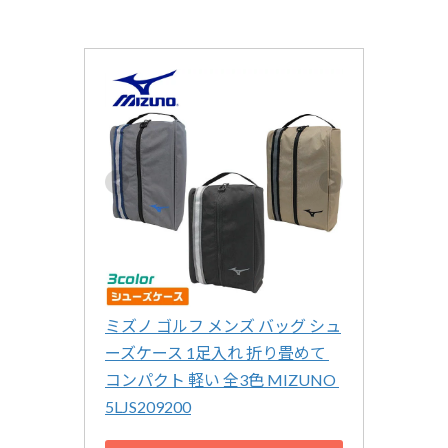
ミズノ ゴルフ メンズ バッグ シュ
ーズケース 1足入れ 折り畳めて 
コンパクト 軽い 全3色 MIZUNO 
5LJS209200