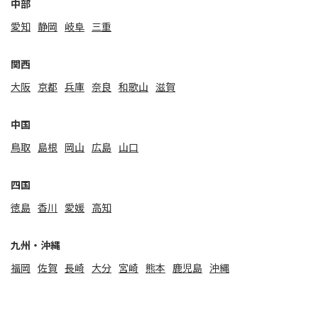
中部
愛知
静岡
岐阜
三重
関⻄
大阪
京都
兵庫
奈良
和歌山
滋賀
中国
鳥取
島根
岡山
広島
山口
四国
徳島
香川
愛媛
高知
九州・沖縄
福岡
佐賀
⻑崎
大分
宮崎
熊本
鹿児島
沖縄