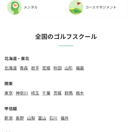
メンタル
コースマネジメント
全国のゴルフスクール
北海道・東北
北海道
⻘森
岩手
宮城
秋田
山形
福島
関東
東京
神奈川
埼玉
千葉
茨城
群馬
栃木
甲信越
新潟
⻑野
山梨
富山
石川
福井