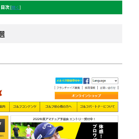
目次
[
開く
]
選