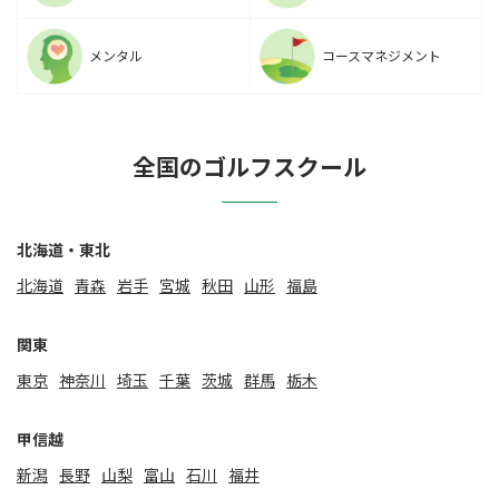
メンタル
コースマネジメント
全国のゴルフスクール
北海道・東北
北海道
⻘森
岩手
宮城
秋田
山形
福島
関東
東京
神奈川
埼玉
千葉
茨城
群馬
栃木
甲信越
新潟
⻑野
山梨
富山
石川
福井