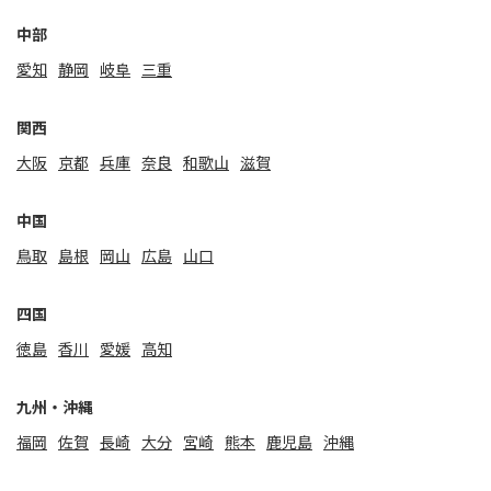
中部
愛知
静岡
岐阜
三重
関⻄
大阪
京都
兵庫
奈良
和歌山
滋賀
中国
鳥取
島根
岡山
広島
山口
四国
徳島
香川
愛媛
高知
九州・沖縄
福岡
佐賀
⻑崎
大分
宮崎
熊本
鹿児島
沖縄