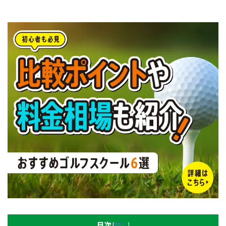
目次
[
開く
]