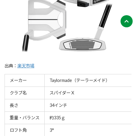
出典：
楽天市場
メーカー
Taylormade（テーラーメイド）
クラブ名
スパイダー X
長さ
34インチ
重量・バランス
約335ｇ
ロフト角
3°