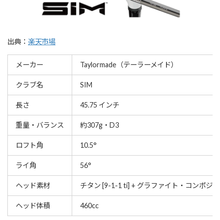
出典：
楽天市場
メーカー
Taylormade（テーラーメイド）
クラブ名
SIM
長さ
45.75 インチ
重量・バランス
約307g・D3
ロフト角
10.5°
ライ角
56°
ヘッド素材
チタン [9-1-1 ti] + グラファイト・コンポジッ
ヘッド体積
460cc