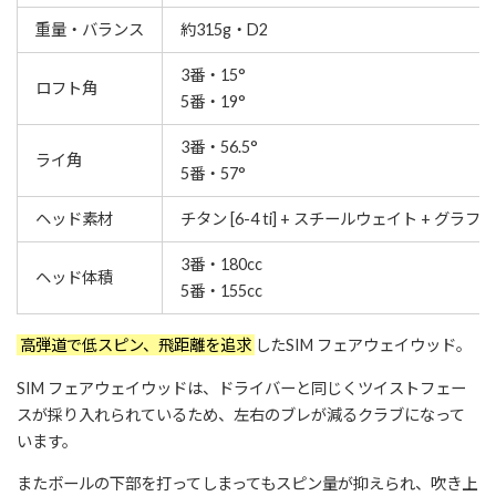
重量・バランス
約315g・D2
3番・15°
ロフト角
5番・19°
3番・56.5°
ライ角
5番・57°
ヘッド素材
チタン [6-4 ti] + スチールウェイト + グ
3番・180cc
ヘッド体積
5番・155cc
高弾道で低スピン、飛距離を追求
したSIM フェアウェイウッド。
SIM フェアウェイウッドは、ドライバーと同じくツイストフェー
スが採り入れられているため、左右のブレが減るクラブになって
います。
またボールの下部を打ってしまってもスピン量が抑えられ、吹き上