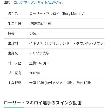
出典：
ゴルフポータルサイトALBA.Net
選手名
ローリー・マキロイ（Rory MacIloy）
生年月日
1989年5月4日
身長
175cm
出身地
イギリス（北アイルランド）・ダウン県ハリウッド
出身校
アリゾナ大学
ゴルフ歴
生後18ヶ月〜
プロ転向
2007年
主な戦績
米国 18勝 (海外メジャー 4勝) 、欧州13勝
ローリー・マキロイ選手のスイング動画