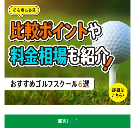
目次
[
開く
]