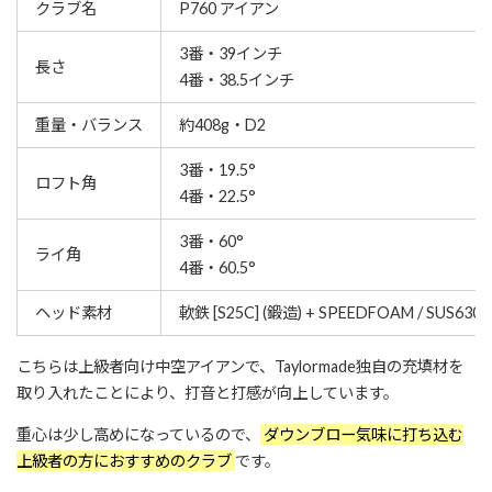
クラブ名
P760 アイアン
3番・39インチ
長さ
4番・38.5インチ
重量・バランス
約408g・D2
3番・19.5°
ロフト角
4番・22.5°
3番・60°
ライ角
4番・60.5°
ヘッド素材
軟鉄 [S25C] (鍛造) + SPEEDFOAM / SUS630 
こちらは上級者向け中空アイアンで、Taylormade独自の充填材を
取り入れたことにより、打音と打感が向上しています。
重心は少し高めになっているので、
ダウンブロー気味に打ち込む
上級者の方におすすめのクラブ
です。