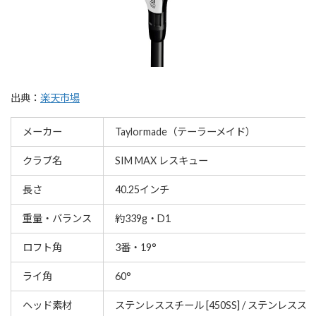
出典：
楽天市場
メーカー
Taylormade（テーラーメイド）
クラブ名
SIM MAX レスキュー
長さ
40.25インチ
重量・バランス
約339g・D1
ロフト角
3番・19°
ライ角
60°
ヘッド素材
ステンレススチール [450SS] / ステンレススチー