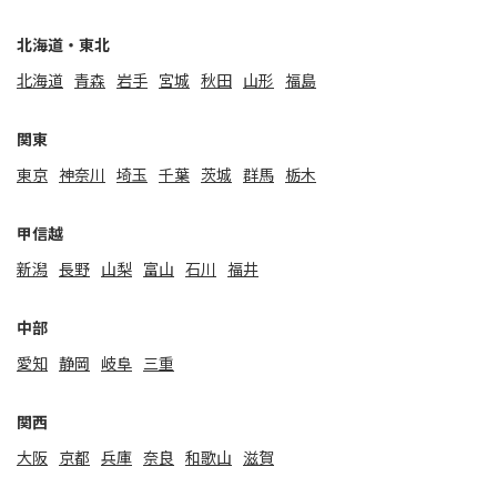
北海道・東北
北海道
⻘森
岩手
宮城
秋田
山形
福島
関東
東京
神奈川
埼玉
千葉
茨城
群馬
栃木
甲信越
新潟
⻑野
山梨
富山
石川
福井
中部
愛知
静岡
岐阜
三重
関⻄
大阪
京都
兵庫
奈良
和歌山
滋賀