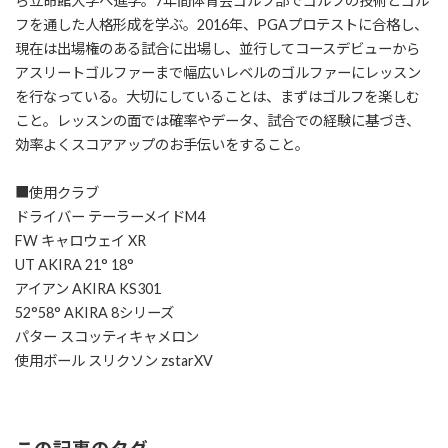
ら立命館大学へ進学。7年間体育会ゴルフ部でゴルフの技術とゴル
フを通した人格形成を学ぶ。2016年、PGAプロテストに合格し、
現在は出場権のある試合に出場し、並行してコースデビューから
アスリートゴルファーまで幅広いレベルのゴルファーにレッスン
を行なっている。大切にしていることは、まずはゴルフを楽しむ
こと。レッスンの面では確率やデータ、試合での経験に基づき、
効率よくスコアアップのお手伝いをすること。
■使用クラブ
ドライバー テーラーメイドM4
FW キャロウェイ XR
UT AKIRA 21° 18°
アイアン AKIRA KS301
52°58° AKIRA 8シリーズ
パター スコッティキャメロン
使用ボール スリクソン zstarXV