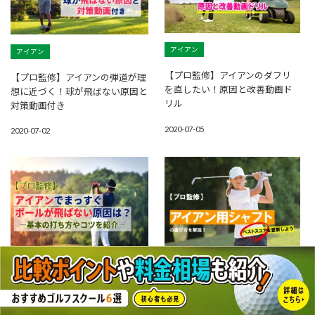
アイアン
アイアン
【プロ監修】アイアンのダフリ
【プロ監修】アイアンの弾道が理
を直したい！原因と改善動画ド
想に近づく！球が飛ばない原因と
リル
対策動画付き
2020-07-05
2020-07-02
シャフト
アイアン
アイアン
【プロ監修】アイアン用シャフ
【プロ監修】アイアンでまっすぐ
トの選び方を解説！ベストスコ
ボールが飛ばない原因は？基本の