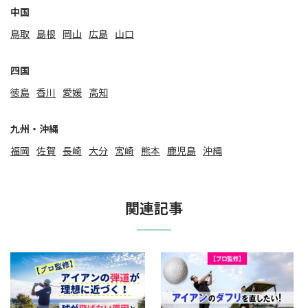
中国
鳥取
島根
岡山
広島
山口
四国
徳島
香川
愛媛
高知
九州・沖縄
福岡
佐賀
⻑崎
大分
宮崎
熊本
鹿児島
沖縄
関連記事