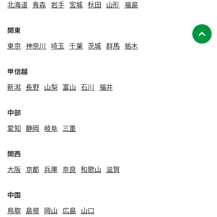
北海道
⻘森
岩手
宮城
秋田
山形
福島
関東
東京
神奈川
埼玉
千葉
茨城
群馬
栃木
甲信越
新潟
⻑野
山梨
富山
石川
福井
中部
愛知
静岡
岐阜
三重
関⻄
大阪
京都
兵庫
奈良
和歌山
滋賀
中国
鳥取
島根
岡山
広島
山口