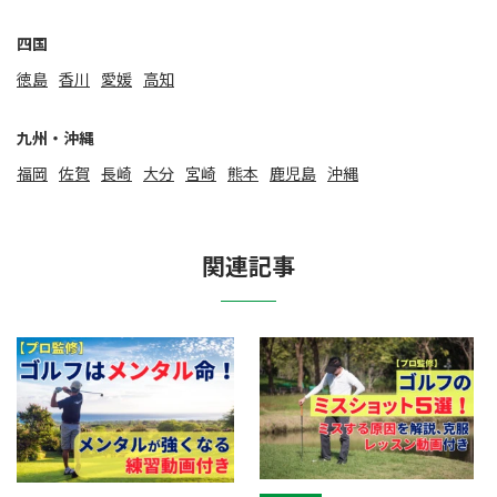
四国
徳島
香川
愛媛
高知
九州・沖縄
福岡
佐賀
⻑崎
大分
宮崎
熊本
鹿児島
沖縄
関連記事