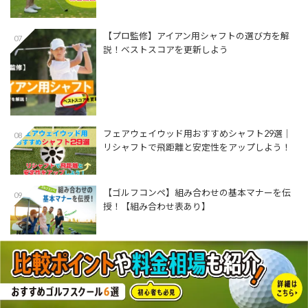
【プロ監修】アイアン用シャフトの選び方を解
07
説！ベストスコアを更新しよう
フェアウェイウッド用おすすめシャフト29選│
08
リシャフトで飛距離と安定性をアップしよう！
【ゴルフコンペ】組み合わせの基本マナーを伝
09
授！【組み合わせ表あり】
ユーティリティ用おすすめシャフト17選│自分
010
に合った万能クラブにするための選び方