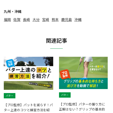
九州・沖縄
福岡
佐賀
⻑崎
大分
宮崎
熊本
鹿児島
沖縄
関連記事
パター
パター
【プロ監修】パターの握り方に
【プロ監修】パットを減らす！パ
正解はない？グリップの基本的
ター上達のコツと練習方法を紹