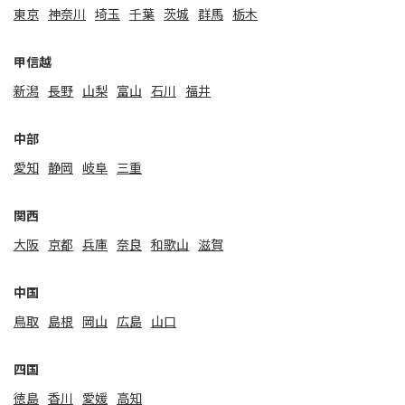
東京
神奈川
埼玉
千葉
茨城
群馬
栃木
甲信越
新潟
⻑野
山梨
富山
石川
福井
中部
愛知
静岡
岐阜
三重
関⻄
大阪
京都
兵庫
奈良
和歌山
滋賀
中国
鳥取
島根
岡山
広島
山口
四国
徳島
香川
愛媛
高知