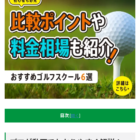
目次
[
開く
]