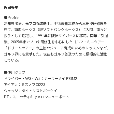
近田豊年
●Profile
高知県出身、元プロ野球選手。明徳義塾高校から本田技研鈴鹿を
経て、南海ホークス（現ソフトバンクホークス）に入団。両投げ
投手として活躍し、1991年に阪神タイガースに移籍。同年に引退
後、2005年までプロや研修生を中心にしたゴルフ・ミニツアー
「ドリームツアー」の主催やジュニア育成のためのレッスンなど、
ゴルフ界にも貢献した。現在もゴルフ普及のために積極的に活動
している。
■使用クラブ
ドライバー・W3・W5：テーラーメイドSIM2
アイアン：ミズノプロ223
ウェッジ：タイトリストボーケイ
PT：スコッティキャメロンニューポート