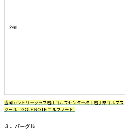
外観
盛岡カントリークラブ岩山ゴルフセンター校｜岩手県ゴルフス
クール｜GOLF NOTE(ゴルフノート)
３．バーグル