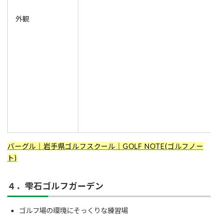
外観
バーグル｜岩手県ゴルフスクール｜GOLF NOTE(ゴルフノー
ト)
４．雫石ゴルフガーデン
ゴルフ場の環境にそっくりな練習場