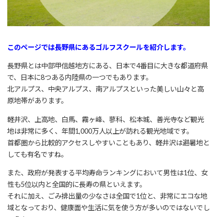
このページでは長野県にあるゴルフスクールを紹介します。
長野県とは中部甲信越地方にある、日本で4番目に大きな都道府県
で、日本に8つある内陸県の一つでもあります。
北アルプス、中央アルプス、南アルプスといった美しい山々と高
原地帯があります。
軽井沢、上高地、白馬、霧ヶ峰、蓼科、松本城、善光寺など観光
地は非常に多く、年間1,000万人以上が訪れる観光地域です。
首都圏から比較的アクセスしやすいこともあり、軽井沢は避暑地と
しても有名ですね。
また、政府が発表する平均寿命ランキングにおいて男性は1位、女
性も5位以内と全国的に長寿の県といえます。
それに加え、ごみ排出量の少なさは全国で1位と、非常にエコな地
域となっており、健康面や生活に気を使う方が多いのではないでし