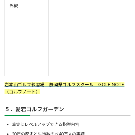
外観
岩本山ゴルフ練習場｜静岡県ゴルフスクール｜GOLF NOTE
（ゴルフノート）
５．愛宕ゴルフガーデン
着実にレベルアップできる指導内容
30年の歴史と生徒数のべ40万人の実績