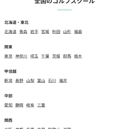
全国のゴルフスクール
北海道・東北
北海道
⻘森
岩手
宮城
秋田
山形
福島
関東
東京
神奈川
埼玉
千葉
茨城
群馬
栃木
甲信越
新潟
⻑野
山梨
富山
石川
福井
中部
愛知
静岡
岐阜
三重
関⻄