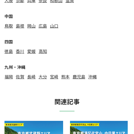
大阪
京都
兵庫
奈良
和歌山
滋賀
中国
鳥取
島根
岡山
広島
山口
四国
徳島
香川
愛媛
高知
九州・沖縄
福岡
佐賀
⻑崎
大分
宮崎
熊本
鹿児島
沖縄
関連記事