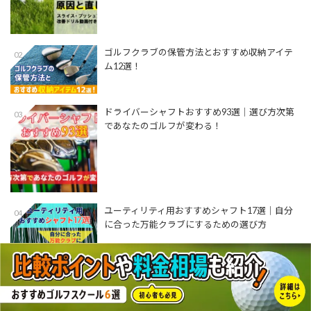
ゴルフクラブの保管方法とおすすめ収納アイテ
02
ム12選！
ドライバーシャフトおすすめ93選│選び方次第
03
であなたのゴルフが変わる！
ユーティリティ用おすすめシャフト17選│自分
04
に合った万能クラブにするための選び方
【プロ監修】アイアンの正しいテイクバックを
05
解説！練習動画付き