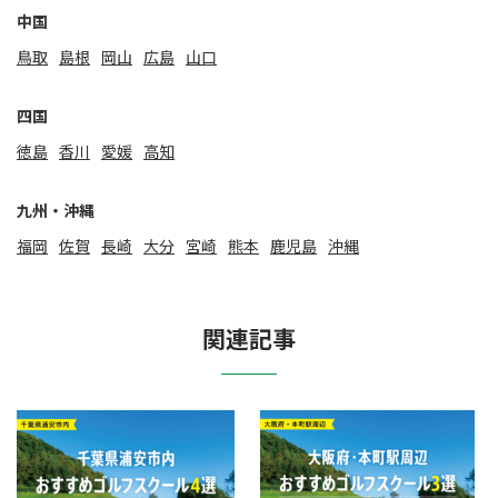
中国
鳥取
島根
岡山
広島
山口
四国
徳島
香川
愛媛
高知
九州・沖縄
福岡
佐賀
⻑崎
大分
宮崎
熊本
鹿児島
沖縄
関連記事