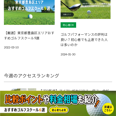
初心者OK
【厳選】東京都豊島区エリアおす
ゴルフパフォーマンスの評判は
すめゴルフスクール9選
良い？初心者でも上達できた人
は多いのか
2022-03-10
2024-01-30
今週のアクセスランキング
【プロ監修】アイアンが右に出る・飛ぶ・曲が
01
る原因と直し方！スライス・プッシュアウト改
善ドリル動画付き