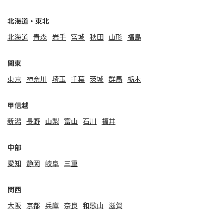
北海道・東北
北海道
⻘森
岩手
宮城
秋田
山形
福島
関東
東京
神奈川
埼玉
千葉
茨城
群馬
栃木
甲信越
新潟
⻑野
山梨
富山
石川
福井
中部
愛知
静岡
岐阜
三重
関⻄
大阪
京都
兵庫
奈良
和歌山
滋賀