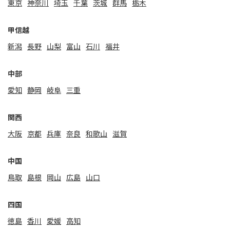
東京
神奈川
埼玉
千葉
茨城
群馬
栃木
甲信越
新潟
⻑野
山梨
富山
石川
福井
中部
愛知
静岡
岐阜
三重
関⻄
大阪
京都
兵庫
奈良
和歌山
滋賀
中国
鳥取
島根
岡山
広島
山口
四国
徳島
香川
愛媛
高知