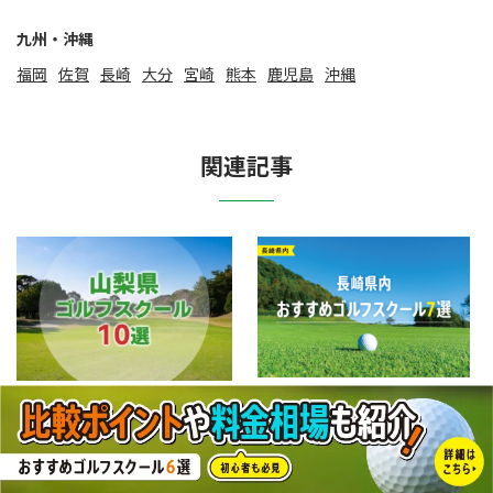
九州・沖縄
福岡
佐賀
⻑崎
大分
宮崎
熊本
鹿児島
沖縄
関連記事
【厳選】長崎県内おすすめゴル
【厳選10選】山梨県にあるおすす
フスクール7選
めゴルフスクール一覧
2021-08-12
2020-07-08