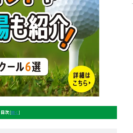
目次
[
開く
]