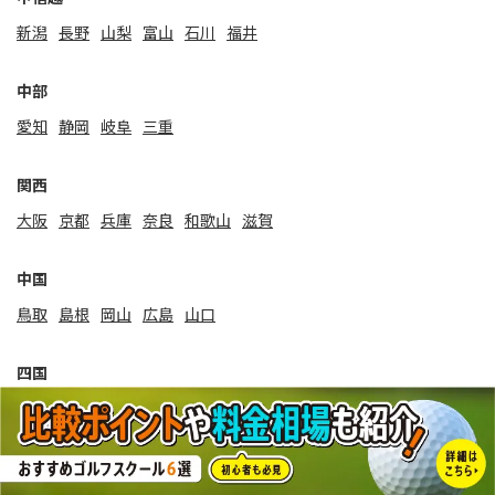
新潟
⻑野
山梨
富山
石川
福井
中部
愛知
静岡
岐阜
三重
関⻄
大阪
京都
兵庫
奈良
和歌山
滋賀
中国
鳥取
島根
岡山
広島
山口
四国
徳島
香川
愛媛
高知
九州・沖縄