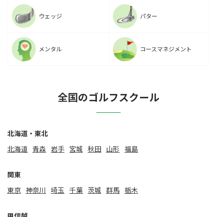
ウェッジ
パター
メンタル
コースマネジメント
全国のゴルフスクール
北海道・東北
北海道
⻘森
岩手
宮城
秋田
山形
福島
関東
東京
神奈川
埼玉
千葉
茨城
群馬
栃木
甲信越