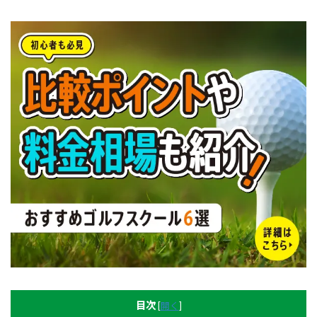
目次
[
開く
]