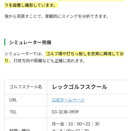
ラを設置し撮影しています。
後から見直すことで、客観的にスイングを分析できます。
シミュレーター完備
シミュレーターでは、
ゴルフ場や打ちっ放しを忠実に再現してお
り
、打球方向や距離なども正確に測れます。
レックゴルフスクール
ゴルフスクール名
URL
公式ホームページ
TEL
03-3238-0909
月～金：10：00～22：30
時間・曜日
土：9：00～22：30