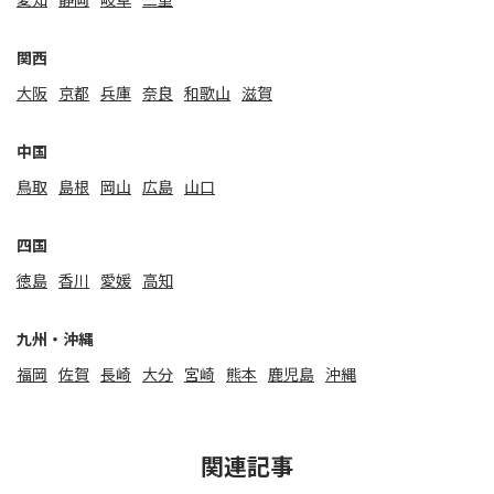
関⻄
大阪
京都
兵庫
奈良
和歌山
滋賀
中国
鳥取
島根
岡山
広島
山口
四国
徳島
香川
愛媛
高知
九州・沖縄
福岡
佐賀
⻑崎
大分
宮崎
熊本
鹿児島
沖縄
関連記事