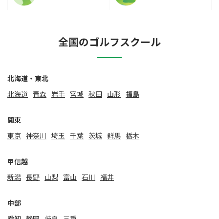
全国のゴルフスクール
北海道・東北
北海道
⻘森
岩手
宮城
秋田
山形
福島
関東
東京
神奈川
埼玉
千葉
茨城
群馬
栃木
甲信越
新潟
⻑野
山梨
富山
石川
福井
中部
愛知
静岡
岐阜
三重