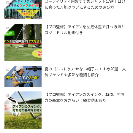
ユーティリティ用おすすめシャフト17選│自分
05
に合った万能クラブにするための選び方
【プロ監修】アイアンを左足体重で打つ方法と
06
コツ！ドリル動画付き
夏のゴルフに欠かせない帽子おすすめ20選！人
07
気ブランドや多彩な種類も紹介
【プロ監修】アイアンのスイング、軌道、打ち
08
方の基本をおさらい！練習動画あり