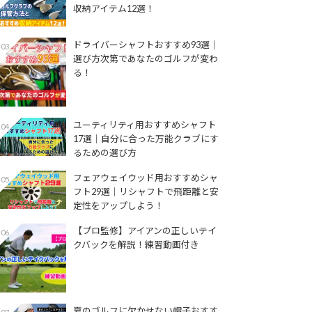
収納アイテム12選！
ドライバーシャフトおすすめ93選│
03
選び方次第であなたのゴルフが変わ
る！
ユーティリティ用おすすめシャフト
04
17選│自分に合った万能クラブにす
るための選び方
フェアウェイウッド用おすすめシャ
05
フト29選│リシャフトで飛距離と安
定性をアップしよう！
【プロ監修】アイアンの正しいテイ
06
クバックを解説！練習動画付き
夏のゴルフに欠かせない帽子おすす