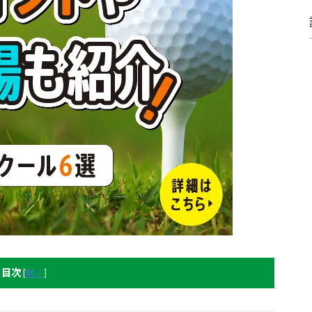
目次
[
開く
]