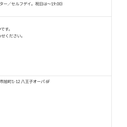
（ビジター／セルフデイ。祝日は～19:00）
中です。
わせください。
子市旭町1-12 八王子オーパ 6F