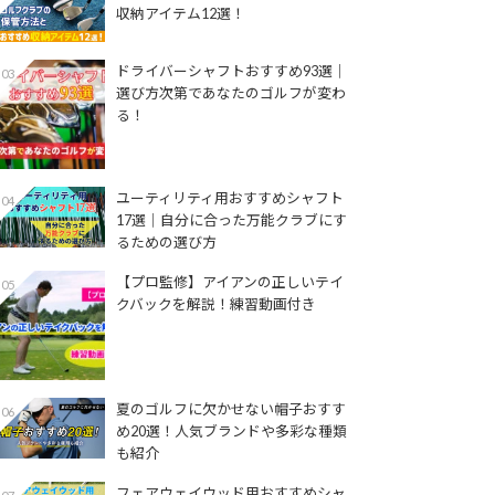
収納アイテム12選！
ドライバーシャフトおすすめ93選│
03
選び方次第であなたのゴルフが変わ
る！
ユーティリティ用おすすめシャフト
04
17選│自分に合った万能クラブにす
るための選び方
【プロ監修】アイアンの正しいテイ
05
クバックを解説！練習動画付き
夏のゴルフに欠かせない帽子おすす
06
め20選！人気ブランドや多彩な種類
も紹介
フェアウェイウッド用おすすめシャ