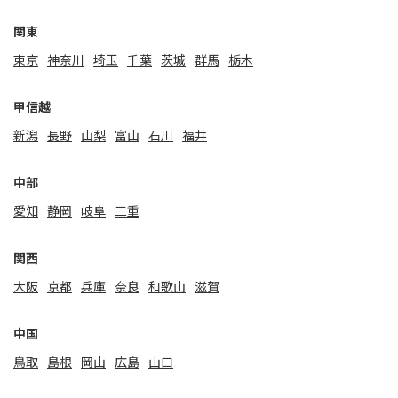
関東
東京
神奈川
埼玉
千葉
茨城
群馬
栃木
甲信越
新潟
⻑野
山梨
富山
石川
福井
中部
愛知
静岡
岐阜
三重
関⻄
大阪
京都
兵庫
奈良
和歌山
滋賀
中国
鳥取
島根
岡山
広島
山口