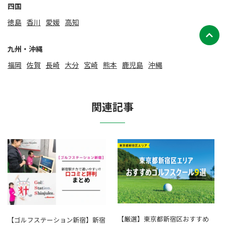
四国
徳島
香川
愛媛
高知
九州・沖縄
福岡
佐賀
⻑崎
大分
宮崎
熊本
鹿児島
沖縄
関連記事
【厳選】東京都新宿区おすすめ
【ゴルフステーション新宿】新宿