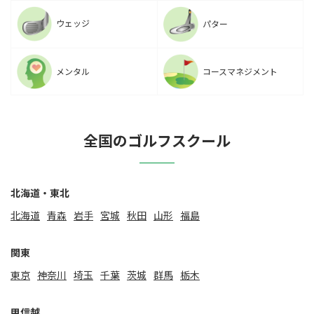
ウェッジ
パター
メンタル
コースマネジメント
全国のゴルフスクール
北海道・東北
北海道
⻘森
岩手
宮城
秋田
山形
福島
関東
東京
神奈川
埼玉
千葉
茨城
群馬
栃木
甲信越