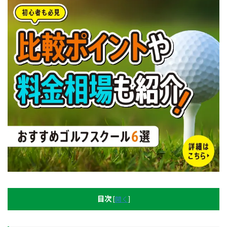
目次
[
開く
]