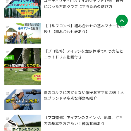
ユーティリティ用おすすめシャフト17選│自分
04
に合った万能クラブにするための選び方
【ゴルフコンペ】組み合わせの基本マナーを伝
05
授！【組み合わせ表あり】
【プロ監修】アイアンを左足体重で打つ方法と
06
コツ！ドリル動画付き
夏のゴルフに欠かせない帽子おすすめ20選！人
07
気ブランドや多彩な種類も紹介
【プロ監修】アイアンのスイング、軌道、打ち
08
方の基本をおさらい！練習動画あり