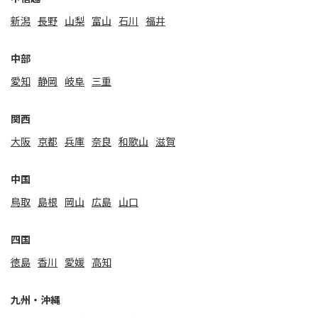
新潟
⻑野
山梨
富山
石川
福井
中部
愛知
静岡
岐阜
三重
関⻄
大阪
京都
兵庫
奈良
和歌山
滋賀
中国
鳥取
島根
岡山
広島
山口
四国
徳島
香川
愛媛
高知
九州・沖縄