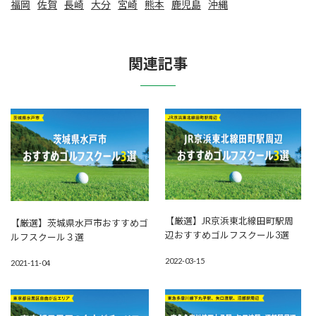
福岡
佐賀
⻑崎
大分
宮崎
熊本
鹿児島
沖縄
関連記事
【厳選】JR京浜東北線田町駅周
【厳選】茨城県水戸市おすすめゴ
辺おすすめゴルフスクール3選
ルフスクール３選
2022-03-15
2021-11-04