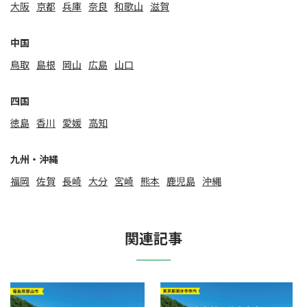
大阪
京都
兵庫
奈良
和歌山
滋賀
中国
鳥取
島根
岡山
広島
山口
四国
徳島
香川
愛媛
高知
九州・沖縄
福岡
佐賀
⻑崎
大分
宮崎
熊本
鹿児島
沖縄
関連記事