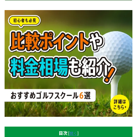
目次
[
開く
]