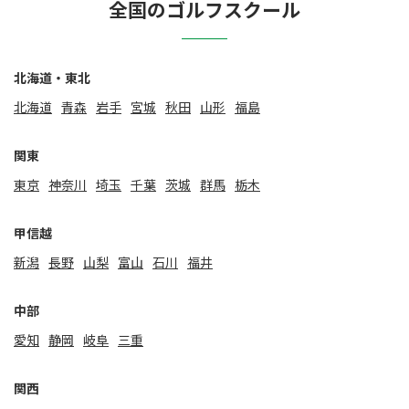
全国のゴルフスクール
北海道・東北
北海道
⻘森
岩手
宮城
秋田
山形
福島
関東
東京
神奈川
埼玉
千葉
茨城
群馬
栃木
甲信越
新潟
⻑野
山梨
富山
石川
福井
中部
愛知
静岡
岐阜
三重
関⻄