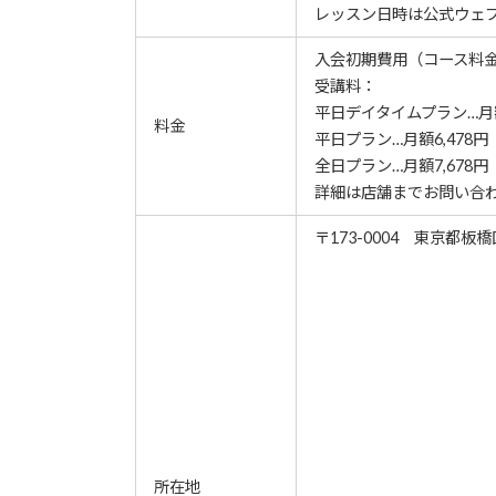
レッスン⽇時は公式ウェ
入会初期費用（コース料金）
受講料：
平日デイタイムプラン…月額
料金
平日プラン…月額6,478円
全日プラン…月額7,678円
詳細は店舗までお問い合
〒173-0004 東京都板橋
所在地