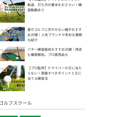
07
軌道、打ち方の基本をおさらい！練
習動画あり
夏のゴルフに欠かせない帽子おすす
08
め20選！人気ブランドや多彩な種類
も紹介
パター練習器具おすすめ20選｜用途
09
も徹底解説。プロ愛用品も
【プロ監修】ドライバーの芯に当た
010
らない！意識すべきポイントと芯に
当てる練習法
ゴルフスクール