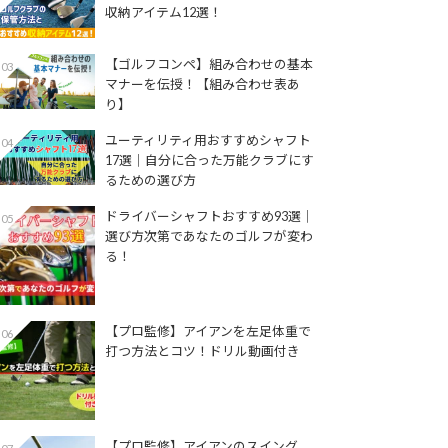
収納アイテム12選！
【ゴルフコンペ】組み合わせの基本
03
マナーを伝授！【組み合わせ表あ
り】
ユーティリティ用おすすめシャフト
04
17選│自分に合った万能クラブにす
るための選び方
ドライバーシャフトおすすめ93選│
05
選び方次第であなたのゴルフが変わ
る！
【プロ監修】アイアンを左足体重で
06
打つ方法とコツ！ドリル動画付き
【プロ監修】アイアンのスイング、