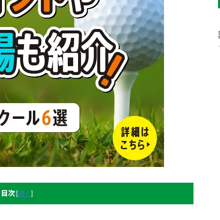
目次
[
開く
]