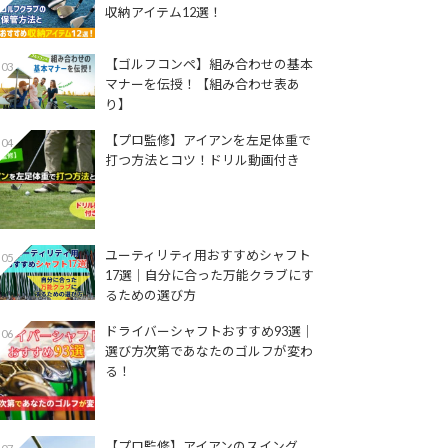
収納アイテム12選！
【ゴルフコンペ】組み合わせの基本
03
マナーを伝授！【組み合わせ表あ
り】
【プロ監修】アイアンを左足体重で
04
打つ方法とコツ！ドリル動画付き
ユーティリティ用おすすめシャフト
05
17選│自分に合った万能クラブにす
るための選び方
ドライバーシャフトおすすめ93選│
06
選び方次第であなたのゴルフが変わ
る！
【プロ監修】アイアンのスイング、