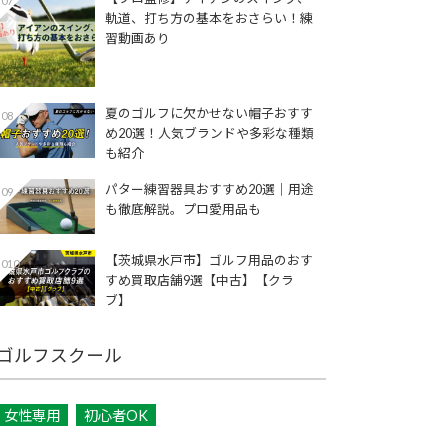
07
軌道、打ち方の基本をおさらい！練
習動画あり
夏のゴルフに欠かせない帽子おすす
08
め20選！人気ブランドや多彩な種類
も紹介
パター練習器具おすすめ20選｜用途
09
も徹底解説。プロ愛用品も
【茨城県水戸市】ゴルフ用品のおす
010
すめ買取店舗9選【中古】【クラ
ブ】
ゴルフスクール
女性専用
初心者OK