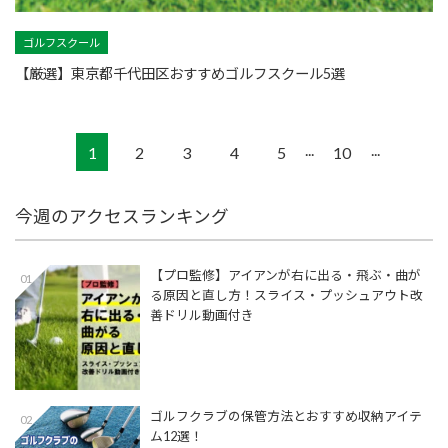
ゴルフスクール
【厳選】東京都千代田区おすすめゴルフスクール5選
...
...
1
2
3
4
5
10
今週のアクセスランキング
【プロ監修】アイアンが右に出る・飛ぶ・曲が
01
る原因と直し方！スライス・プッシュアウト改
善ドリル動画付き
ゴルフクラブの保管方法とおすすめ収納アイテ
02
ム12選！