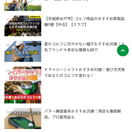
【茨城県水戸市】ゴルフ用品のおすすめ買取店
07
舗9選【中古】【クラブ】
夏のゴルフに欠かせない帽子おすすめ20選！人
08
気ブランドや多彩な種類も紹介
ドライバーシャフトおすすめ93選│選び方次第
09
であなたのゴルフが変わる！
パター練習器具おすすめ20選｜用途も徹底解
010
説。プロ愛用品も