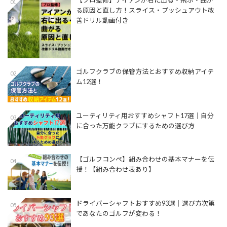
01
る原因と直し方！スライス・プッシュアウト改
善ドリル動画付き
ゴルフクラブの保管方法とおすすめ収納アイテ
02
ム12選！
ユーティリティ用おすすめシャフト17選│自分
03
に合った万能クラブにするための選び方
【ゴルフコンペ】組み合わせの基本マナーを伝
04
授！【組み合わせ表あり】
ドライバーシャフトおすすめ93選│選び方次第
05
であなたのゴルフが変わる！