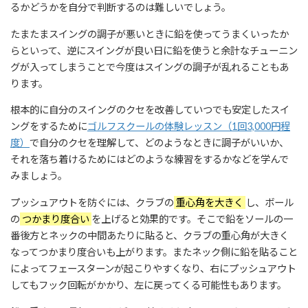
るかどうかを自分で判断するのは難しいでしょう。
たまたまスイングの調子が悪いときに鉛を使ってうまくいったか
らといって、逆にスイングが良い日に鉛を使うと余計なチューニン
グが入ってしまうことで今度はスイングの調子が乱れることもあ
ります。
根本的に自分のスイングのクセを改善していつでも安定したスイ
ングをするために
ゴルフスクールの体験レッスン（1回3,000円程
度）
で自分のクセを理解して、どのようなときに調子がいいか、
それを落ち着けるためにはどのような練習をするかなどを学んで
みましょう。
プッシュアウトを防ぐには、クラブの
重心角を大きく
し、ボール
の
つかまり度合い
を上げると効果的です。そこで鉛をソールの一
番後方とネックの中間あたりに貼ると、クラブの重心角が大きく
なってつかまり度合いも上がります。またネック側に鉛を貼ること
によってフェースターンが起こりやすくなり、右にプッシュアウト
してもフック回転がかかり、左に戻ってくる可能性もあります。