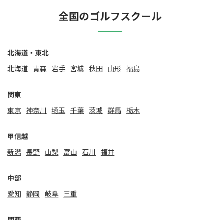
全国のゴルフスクール
北海道・東北
北海道
⻘森
岩手
宮城
秋田
山形
福島
関東
東京
神奈川
埼玉
千葉
茨城
群馬
栃木
甲信越
新潟
⻑野
山梨
富山
石川
福井
中部
愛知
静岡
岐阜
三重
関⻄