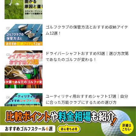
ゴルフクラブの保管方法とおすすめ収納アイテ
02
ム12選！
ドライバーシャフトおすすめ93選│選び方次第
03
であなたのゴルフが変わる！
ユーティリティ用おすすめシャフト17選│自分
04
に合った万能クラブにするための選び方
【プロ監修】アイアンの正しいテイクバックを
05
解説！練習動画付き