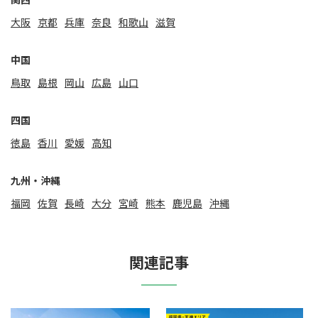
大阪
京都
兵庫
奈良
和歌山
滋賀
中国
鳥取
島根
岡山
広島
山口
四国
徳島
香川
愛媛
高知
九州・沖縄
福岡
佐賀
⻑崎
大分
宮崎
熊本
鹿児島
沖縄
関連記事