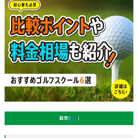
目次
[
開く
]