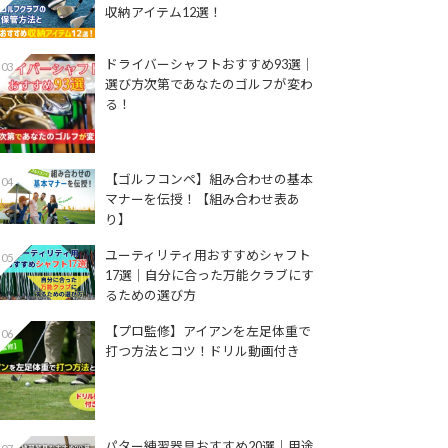
収納アイテム12選！
ドライバーシャフトおすすめ93選│
03
選び方次第であなたのゴルフが変わ
る！
【ゴルフコンペ】組み合わせの基本
04
マナーを伝授！【組み合わせ表あ
り】
ユーティリティ用おすすめシャフト
05
17選│自分に合った万能クラブにす
るための選び方
【プロ監修】アイアンを左足体重で
06
打つ方法とコツ！ドリル動画付き
パター練習器具おすすめ20選｜用途