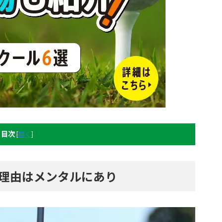
目次
[
開く
]
い理由はメンタルにあり