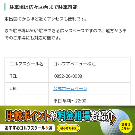
駐車場は広々50台まで駐車可能
東出雲ICからほど近くアクセスも便利です。
また駐車場は50台駐車できる広々スペースですので、遠方から車
でのご来場にも対応可能です。
ゴルフスクール名
ゴルフアベニュー松江
TEL
0852-28-0038
URL
公式ホームページ
平日 早朝～22:00
時間・曜日
日祝 早朝～21:00
詳しくはお問い合わせください
料金
詳しくはお問い合わせください