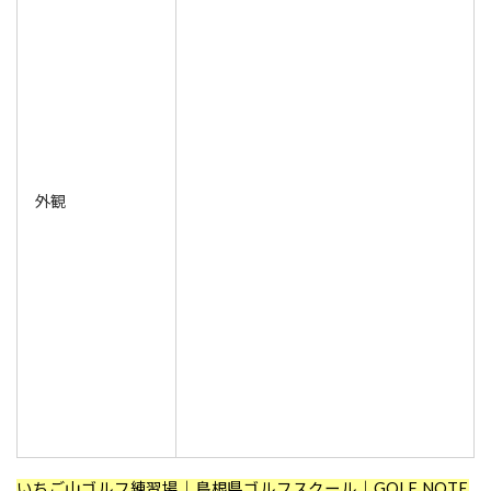
外観
いちご山ゴルフ練習場
｜島根県ゴルフスクール｜GOLF NOTE