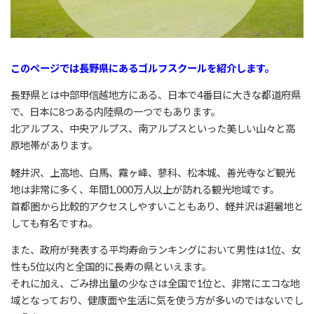
このページでは長野県にあるゴルフスクールを紹介します。
長野県とは中部甲信越地方にある、日本で4番目に大きな都道府県
で、日本に8つある内陸県の一つでもあります。
北アルプス、中央アルプス、南アルプスといった美しい山々と高
原地帯があります。
軽井沢、上高地、白馬、霧ヶ峰、蓼科、松本城、善光寺など観光
地は非常に多く、年間1,000万人以上が訪れる観光地域です。
首都圏から比較的アクセスしやすいこともあり、軽井沢は避暑地と
しても有名ですね。
また、政府が発表する平均寿命ランキングにおいて男性は1位、女
性も5位以内と全国的に長寿の県といえます。
それに加え、ごみ排出量の少なさは全国で1位と、非常にエコな地
域となっており、健康面や生活に気を使う方が多いのではないでし