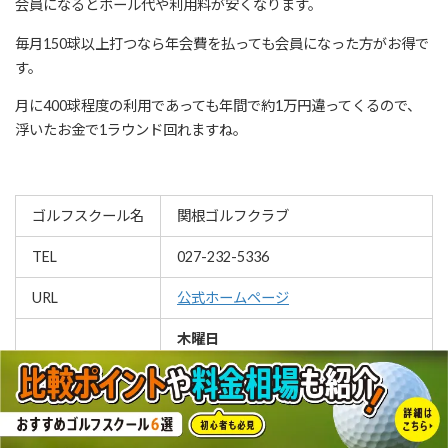
会員になるとボール代や利用料が安くなります。
毎月150球以上打つなら年会費を払っても会員になった方がお得で
す。
月に400球程度の利用であっても年間で約1万円違ってくるので、
浮いたお金で1ラウンド回れますね。
ゴルフスクール名
関根ゴルフクラブ
TEL
027-232-5336
URL
公式ホームページ
木曜日
13:00〜14:30
15:00〜16:30
20:00〜21:30
時間・曜日
土曜日