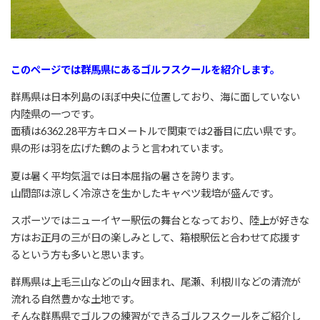
このページでは群馬県にあるゴルフスクールを紹介します。
群馬県は日本列島のほぼ中央に位置しており、海に面していない
内陸県の一つです。
面積は6362.28平方キロメートルで関東では2番目に広い県です。
県の形は羽を広げた鶴のようと言われています。
夏は暑く平均気温では日本屈指の暑さを誇ります。
山間部は涼しく冷涼さを生かしたキャベツ栽培が盛んです。
スポーツではニューイヤー駅伝の舞台となっており、陸上が好きな
方はお正月の三が日の楽しみとして、箱根駅伝と合わせて応援す
るという方も多いと思います。
群馬県は上毛三山などの山々囲まれ、尾瀬、利根川などの清流が
流れる自然豊かな土地です。
そんな群馬県でゴルフの練習ができるゴルフスクールをご紹介し