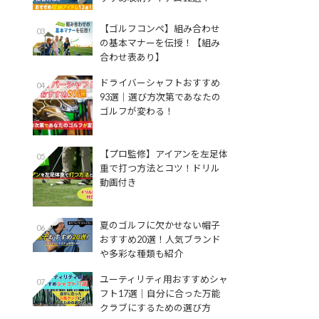
【ゴルフコンペ】組み合わせ
03
の基本マナーを伝授！【組み
合わせ表あり】
ドライバーシャフトおすすめ
04
93選│選び方次第であなたの
ゴルフが変わる！
【プロ監修】アイアンを左足体
05
重で打つ方法とコツ！ドリル
動画付き
夏のゴルフに欠かせない帽子
06
おすすめ20選！人気ブランド
や多彩な種類も紹介
ユーティリティ用おすすめシャ
07
フト17選│自分に合った万能
クラブにするための選び方