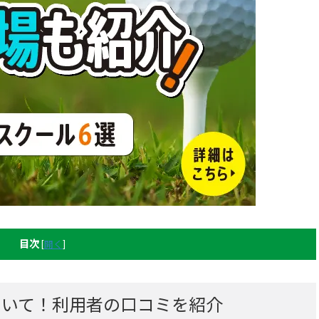
目次
[
開く
]
ついて！利用者の口コミを紹介