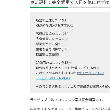
良い評判：完全個室で人目を気にせず練
最短で上達したいなら
RIZAP_GOLFはおすすめ😉
高額は間違いないけど
完全個室のレッスンで
感染対策も万全だし
猛暑も雪も関係なし✨
自主練し放題🏌️‍♂️
3000円のコルフ力診断で
自分の直すべきところを分析してくれるので
これだけやるのもおすすめ✨
#ライザップゴルフ
https://t.co/GLo5NMLeEt
— あまがみ@失敗しないゴルフ用品選び案内人🏌️ (@bianc
ライザップゴルフのレッスン室は完全個室です。
自身のスイングやフォームに集中でき、ほかの人の