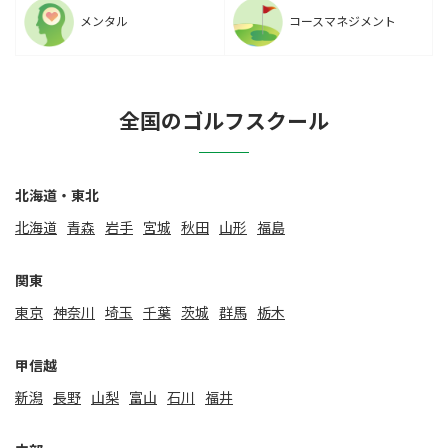
メンタル
コースマネジメント
全国のゴルフスクール
北海道・東北
北海道
⻘森
岩手
宮城
秋田
山形
福島
関東
東京
神奈川
埼玉
千葉
茨城
群馬
栃木
甲信越
新潟
⻑野
山梨
富山
石川
福井