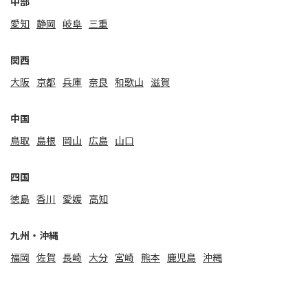
中部
愛知
静岡
岐阜
三重
関⻄
大阪
京都
兵庫
奈良
和歌山
滋賀
中国
鳥取
島根
岡山
広島
山口
四国
徳島
香川
愛媛
高知
九州・沖縄
福岡
佐賀
⻑崎
大分
宮崎
熊本
鹿児島
沖縄