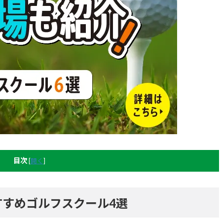
目次
[
開く
]
すすめゴルフスクール4選