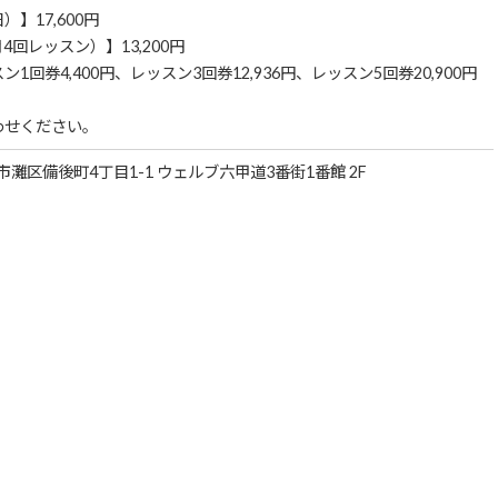
】17,600円
回レッスン）】13,200円
回券4,400円、レッスン3回券12,936円、レッスン5回券20,900円
わせください。
戸市灘区備後町4丁目1-1 ウェルブ六甲道3番街1番館 2F