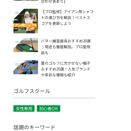
合わせ表あり】
【プロ監修】アイアン用シャフ
08
トの選び方を解説！ベストス
コアを更新しよう
パター練習器具おすすめ20選
09
｜用途も徹底解説。プロ愛用
品も
夏のゴルフに欠かせない帽子
010
おすすめ20選！人気ブランド
や多彩な種類も紹介
ゴルフスクール
女性専用
初心者OK
話題のキーワード