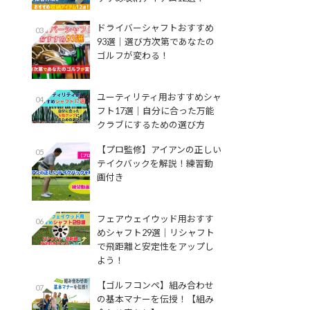
ドライバーシャフトおすすめ
03
93選│選び方次第であなたの
ゴルフが変わる！
ユーティリティ用おすすめシャ
04
フト17選│自分に合った万能
クラブにするための選び方
【プロ監修】アイアンの正しい
05
テイクバックを解説！練習動
画付き
フェアウェイウッド用おすす
06
めシャフト29選│リシャフト
で飛距離と安定性をアップし
よう！
【ゴルフコンペ】組み合わせ
07
の基本マナーを伝授！【組み