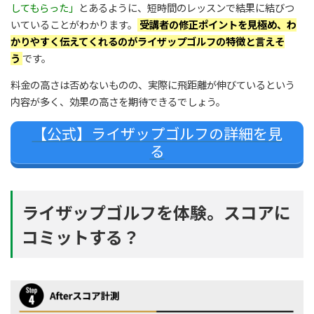
フレッスン
#RIZAP
してもらった」
とあるように、短時間のレッスンで結果に結びつ
いていることがわかります。
受講者の修正ポイントを見極め、わ
January 13, 2020
かりやすく伝えてくれるのがライザップゴルフの特徴と言えそ
う
です。
料金の高さは否めないものの、実際に飛距離が伸びているという
内容が多く、効果の高さを期待できるでしょう。
【公式】ライザップゴルフの詳細を見
る
August 14, 2018
ライザップゴルフを体験。スコアに
コミットする？