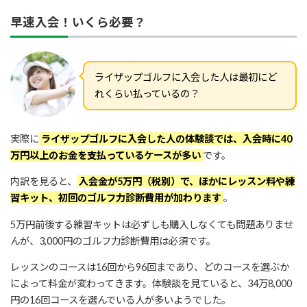
早速入会！いくら必要？
December 17, 2019
ライザップゴルフに入会した人は最初にど
れくらい払っているの？
実際に
ライザップゴルフに入会した人の体験談では、入会時に40
万円以上のお金を支払っているケースが多い
です。
内訳を見ると、
入会金が5万円（税別）で、ほかにレッスン料や練
習キット、初回のゴルフ力診断費用が加わります
。
5万円前後する練習キットは必ずしも購入しなくても問題ありませ
んが、3,000円のゴルフ力診断費用は必須です。
レッスンのコースは16回から96回まであり、どのコースを選ぶか
によって料金が変わってきます。体験談を見ていると、34万8,000
円の16回コースを選んでいる人が多いようでした。