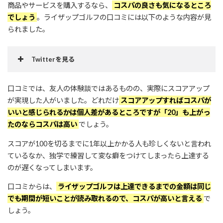
商品やサービスを購入するなら、
コスパの良さも気になるところ
でしょう
。ライザップゴルフの口コミには以下のような内容が見
られました。
Twitterを見る
口コミでは、友人の体験談ではあるものの、実際にスコアアップ
が実現した人がいました。どれだけ
スコアアップすればコスパが
いいと感じられるかは個人差があるところですが「20」も上がっ
たのならコスパは高い
でしょう。
スコアが100を切るまでに1年以上かかる人も珍しくないと言われ
#本日の議題
#ゴル女会トーク
ているなか、独学で練習して変な癖をつけてしまったら上達する
のが遅くなってしまいます。
May 29, 2016
口コミからは、
ライザップゴルフは上達できるまでの金額は同じ
でも期間が短いことが読み取れるので、コスパが高いと言える
で
しょう。