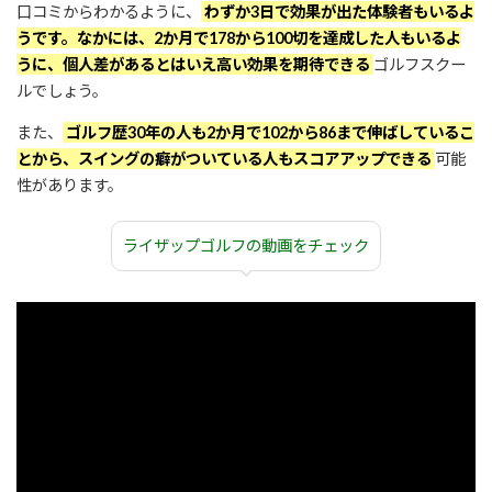
口コミからわかるように、
わずか3日で効果が出た体験者もいるよ
うです。なかには、2か月で178から100切を達成した人もいるよ
#ライザップゴルフ
pic.twitter.com/NVnnIGvc7w
うに、個人差があるとはいえ高い効果を期待できる
ゴルフスクー
ルでしょう。
September 3, 2020
また、
ゴルフ歴30年の人も2か月で102から86まで伸ばしているこ
とから、スイングの癖がついている人もスコアアップできる
可能
性があります。
ライザップゴルフの動画をチェック
pic.twitter.com/JzZmrRbRB0
June 7, 2019