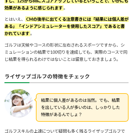
すし、125から88にスコアアップしているということで、いかにも
効果があるように感じられます
。
June 29, 2020
とはいえ、
CMの後半に出てくる注意書きには「結果には個人差が
ある」「インドアシミュレーターを使用したスコア」であると書
かれています
。
ゴルフは天候やコースの形状に左右されるスポーツですから、シ
ミュレーションの結果で100切りを達成しても、実際のコースで同
じ結果を得られるわけではないことは留意しておきましょう。
ライザップゴルフの特徴をチェック
結果に個人差があるのは当然。でも、結果
を出している人が多いのは、しっかりした
特徴があるんでしょ？
ゴルフスキルの上達について疑問も多く残るライザップゴルフで