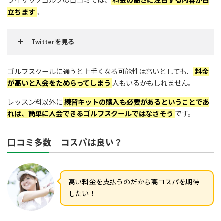
ライザップゴルフの口コミでは、
料金の高さに注目する内容が目
立ちます
。
Twitterを見る
ゴルフスクールに通うと上手くなる可能性は高いとしても、
料金
が高いと入会をためらってしまう
人もいるかもしれません。
レッスン料以外に
練習キットの購入も必要があるということであ
https://t.co/uSxA2pUQh4
れば、簡単に入会できるゴルフスクールではなさそう
です。
October 26, 2019
口コミ多数｜コスパは良い？
高い料金を支払うのだから高コスパを期待
したい！