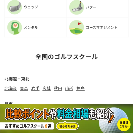
ウェッジ
パター
メンタル
コースマネジメント
全国のゴルフスクール
北海道・東北
北海道
⻘森
岩手
宮城
秋田
山形
福島
関東
東京
神奈川
埼玉
千葉
茨城
群馬
栃木
甲信越