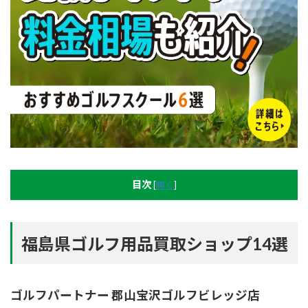
目次
[
開く
]
福島県ゴルフ用品買取ショップ14選
ゴルフパートナー 郡山宝沢ゴルフビレッジ店