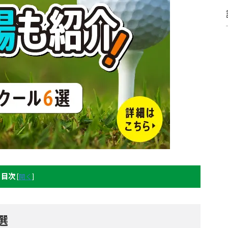
目次
[
開く
]
選