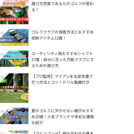
選び方次第であなたのゴルフが変わ
る！
ゴルフクラブの保管方法とおすすめ
03
収納アイテム12選！
ユーティリティ用おすすめシャフト
04
17選│自分に合った万能クラブにす
るための選び方
【プロ監修】アイアンを左足体重で
05
打つ方法とコツ！ドリル動画付き
夏のゴルフに欠かせない帽子おすす
06
め20選！人気ブランドや多彩な種類
も紹介
【ゴルフコンペ】組み合わせの基本