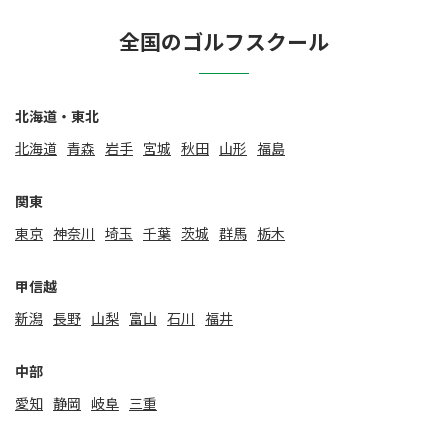
全国のゴルフスクール
北海道・東北
北海道
⻘森
岩手
宮城
秋田
山形
福島
関東
東京
神奈川
埼玉
千葉
茨城
群馬
栃木
甲信越
新潟
⻑野
山梨
富山
石川
福井
中部
愛知
静岡
岐阜
三重