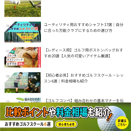
ユーティリティ用おすすめシャフト17選│自分
06
に合った万能クラブにするための選び方
【レディース用】ゴルフ用ボストンバッグおす
07
すめ20選【人気の可愛いアイテム厳選】
【初心者必見】おすすめゴルフスクール・レッ
08
スン6選｜料金相場も紹介
【ゴルフコンペ】組み合わせの基本マナーを伝
09
授！【組み合わせ表あり】
【プロ監修】アイアンを左足体重で打つ方法と
010