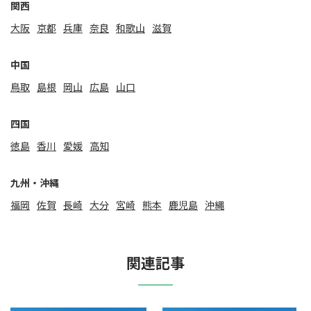
関⻄
大阪
京都
兵庫
奈良
和歌山
滋賀
中国
鳥取
島根
岡山
広島
山口
四国
徳島
香川
愛媛
高知
九州・沖縄
福岡
佐賀
⻑崎
大分
宮崎
熊本
鹿児島
沖縄
関連記事