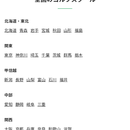
北海道・東北
北海道
⻘森
岩手
宮城
秋田
山形
福島
関東
東京
神奈川
埼玉
千葉
茨城
群馬
栃木
甲信越
新潟
⻑野
山梨
富山
石川
福井
中部
愛知
静岡
岐阜
三重
関⻄
大阪
京都
兵庫
奈良
和歌山
滋賀