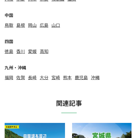
中国
鳥取
島根
岡山
広島
山口
四国
徳島
香川
愛媛
高知
九州・沖縄
福岡
佐賀
⻑崎
大分
宮崎
熊本
鹿児島
沖縄
関連記事