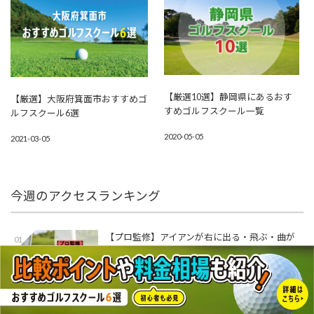
【厳選10選】静岡県にあるおす
【厳選】大阪府箕面市おすすめゴ
すめゴルフスクール一覧
ルフスクール6選
2020-05-05
2021-03-05
今週のアクセスランキング
【プロ監修】アイアンが右に出る・飛ぶ・曲が
01
る原因と直し方！スライス・プッシュアウト改
善ドリル動画付き